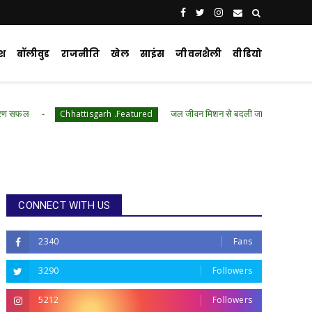
ेश
बॉलीवुड
राजनीति
खेल
साइंस
जीवनशैली
वीडियो
जल जीवन मिशन से बदली जारामोंगिया की तस्वीर, हर घर तक पहुं
Chhattisgarh .Featured
CONNECT WITH US
2340
Fans
3290
Followers
5212
Followers