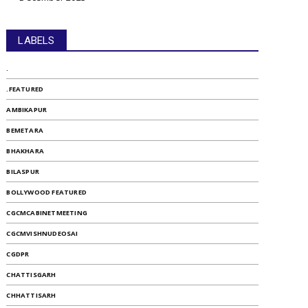
LABELS
.
.FEATURED
AMBIKAPUR
BEMETARA
BHAKHARA
BILASPUR
BOLLYWOOD FEATURED
CGCMCABINETMEETING
CGCMVISHNUDEOSAI
CGDPR
CHATTISGARH
CHHATTISARH