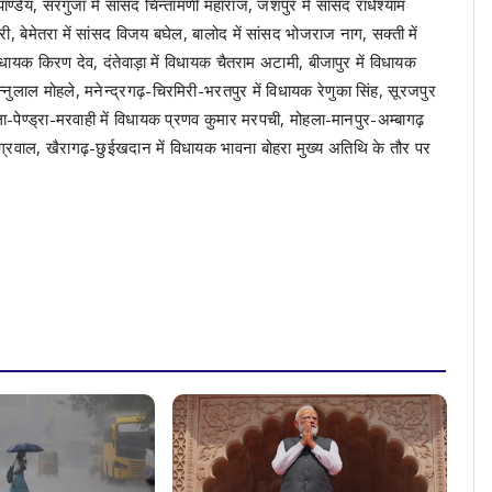
 पाण्डेय, सरगुजा में सांसद चिन्तामणी महाराज, जशपुर में सांसद राधेश्याम
री, बेमेतरा में सांसद विजय बघेल, बालोद में सांसद भोजराज नाग, सक्ती में
 विधायक किरण देव, दंतेवाड़ा में विधायक चैतराम अटामी, बीजापुर में विधायक
ुन्नुलाल मोहले, मनेन्द्रगढ़-चिरमिरी-भरतपुर में विधायक रेणुका सिंह, सूरजपुर
रेला-पेण्ड्रा-मरवाही में विधायक प्रणव कुमार मरपची, मोहला-मानपुर-अम्बागढ़
ग्रवाल, खैरागढ़-छुईखदान में विधायक भावना बोहरा मुख्य अतिथि के तौर पर