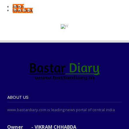
Admin
News Desk
ABOUT US
www.bastardiary.com is leading news portal of central india
Owner - VIKRAM CHHABDA