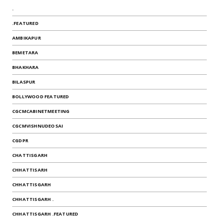
.
.FEATURED
AMBIKAPUR
BEMETARA
BHAKHARA
BILASPUR
BOLLYWOOD FEATURED
CGCMCABINETMEETING
CGCMVISHNUDEOSAI
CGDPR
CHATTISGARH
CHHATTISARH
CHHATTISGARH
CHHATTISGARH .
CHHATTISGARH .FEATURED