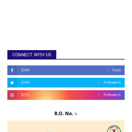
CONNECT WITH US
2340
Fans
3290
Followers
5212
Followers
R.O. No. :-