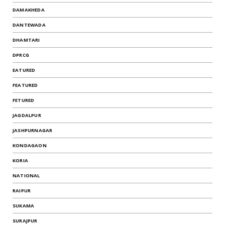
DAMAKHEDA
DANTEWADA
DHAMTARI
DPRCG
EATURED
FEATURED
FETURED
JAGDALPUR
JASHPURNAGAR
KONDAGAON
KORIA
NATIONAL
RAIPUR
SUKAMA
SURAJPUR