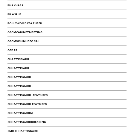
BHAKHARA
BILASPUR
BOLLYWOOD FEATURED
CGCMCABINETMEETING
CGCMVISHNUDEOSAI
CGDPR
CHATTISGARH
CHHATTISARH
CHHATTISGARH
CHHATTISGARH .
CHHATTISGARH .FEATURED
CHHATTISGARH FEATURED
CHHATTISGARHA
CHHATTISGARHBREAKING
CMOCHHATTISGARH