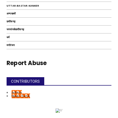
UTTAR-BASTAR-KANKER
अन्यखबरें
छत्तीसगढ़
जनसंपर्कछत्तीसगढ़
धर्म
मनोरंजन
Report Abuse
CONTRIBUTORS
Admin
News Desk