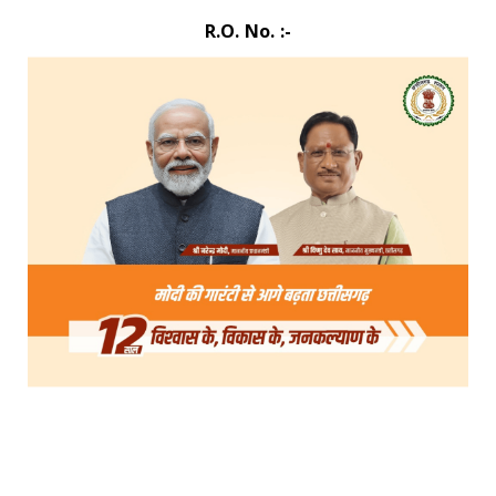
R.O. No. :-