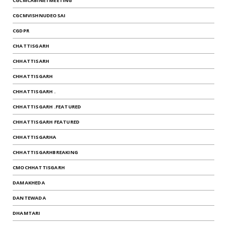
CGCMCABINETMEETING
CGCMVISHNUDEOSAI
CGDPR
CHATTISGARH
CHHATTISARH
CHHATTISGARH
CHHATTISGARH .
CHHATTISGARH .FEATURED
CHHATTISGARH FEATURED
CHHATTISGARHA
CHHATTISGARHBREAKING
CMOCHHATTISGARH
DAMAKHEDA
DANTEWADA
DHAMTARI