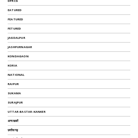
DPRCG
EATURED
FEATURED
FETURED
JAGDALPUR
JASHPURNAGAR
KONDAGAON
KORIA
NATIONAL
RAIPUR
SUKAMA
SURAJPUR
UTTAR-BASTAR-KANKER
अन्यखबरें
छत्तीसगढ़