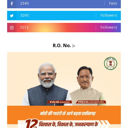
2340
Fans
3290
Followers
5212
Followers
R.O. No. :-