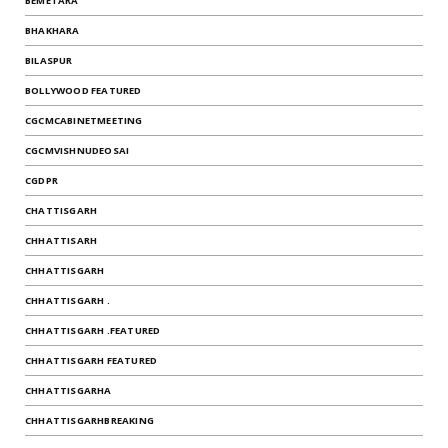
BEMETARA
BHAKHARA
BILASPUR
BOLLYWOOD FEATURED
CGCMCABINETMEETING
CGCMVISHNUDEOSAI
CGDPR
CHATTISGARH
CHHATTISARH
CHHATTISGARH
CHHATTISGARH .
CHHATTISGARH .FEATURED
CHHATTISGARH FEATURED
CHHATTISGARHA
CHHATTISGARHBREAKING