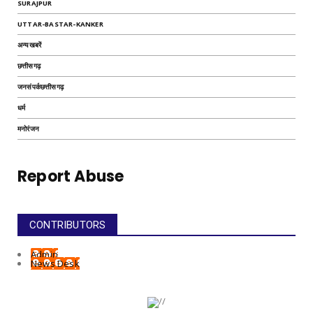
SURAJPUR
UTTAR-BASTAR-KANKER
अन्यखबरें
छत्तीसगढ़
जनसंपर्कछत्तीसगढ़
धर्म
मनोरंजन
Report Abuse
CONTRIBUTORS
Admin
News Desk