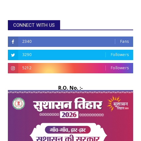
CONNECT WITH US
2340
Fans
3290
Followers
5212
Followers
R.O. No. :-