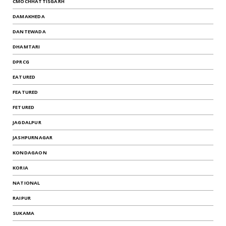
CMOCHHATTISGARH
DAMAKHEDA
DANTEWADA
DHAMTARI
DPRCG
EATURED
FEATURED
FETURED
JAGDALPUR
JASHPURNAGAR
KONDAGAON
KORIA
NATIONAL
RAIPUR
SUKAMA